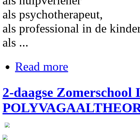
als hulpverlener
als psychotherapeut,
als professional in de kind
als ...
about Nieuwe data trainingen en op
Read more
2-daagse Zomerschoo
POLYVAGAALTHEORIE