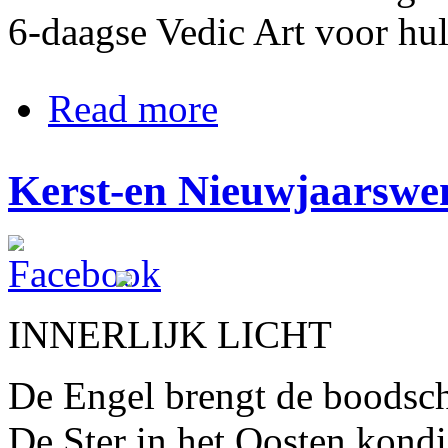
6-daagse Vedic Art voor hul
about NIEUW 6-daagse Vedic Art bas
Read more
Kerst-en Nieuwjaarswe
INNERLIJK LICHT
De Engel brengt de boods
De Ster in het Oosten kond