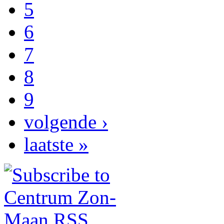
5
6
7
8
9
volgende ›
laatste »