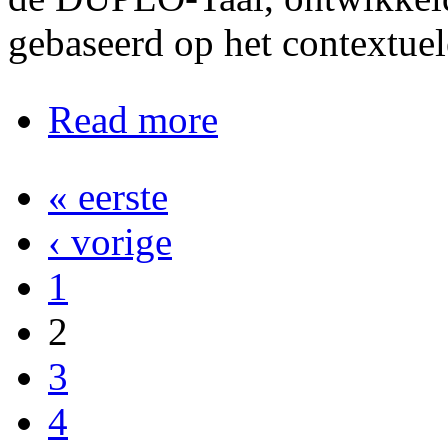
gebaseerd op het contextue
about 3-daagse Integratief werken 
Read more
« eerste
Pagina's
‹ vorige
1
2
3
4