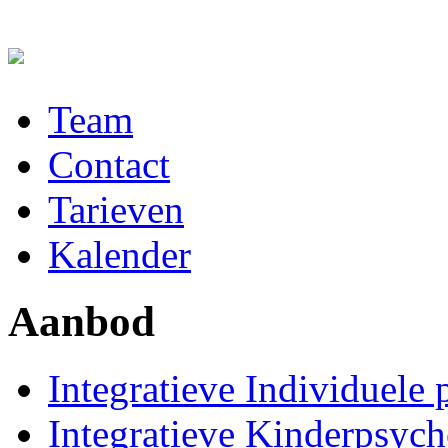
Skip to main content
Team
Main menu
Contact
Tarieven
Kalender
Aanbod
Integratieve Individuele
Integratieve Kinderpsych