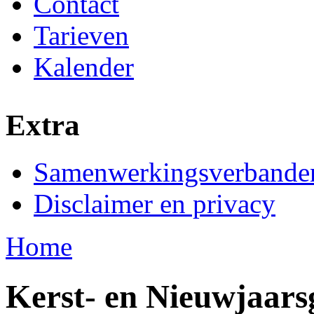
Contact
Tarieven
Kalender
Extra
Samenwerkingsverbande
Disclaimer en privacy
Home
You are here
Kerst- en Nieuwjaars