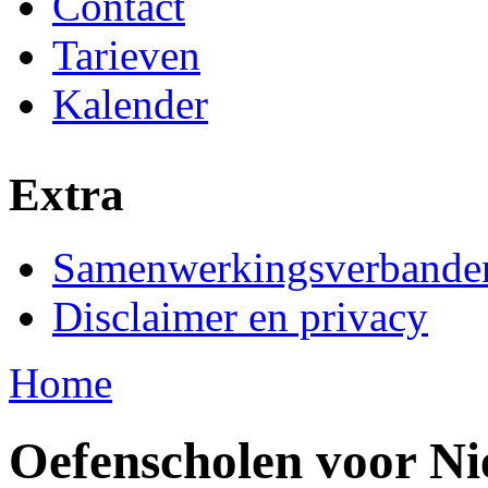
Contact
Tarieven
Kalender
Extra
Samenwerkingsverbande
Disclaimer en privacy
Home
You are here
Oefenscholen voor Ni